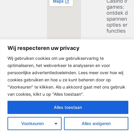
Casino live
games:
ontdek de
spannends
opties en
functies
Ontdek de
Wij respecteren uw privacy
voordelen 
casino zon
Wij gebruiken cookies om uw gebruikservaring te
bij
optimaliseren, het webverkeer te analyseren en voor
businessclu
in 2026
persoonlijke advertentiedoeleinden. Lees meer over hoe wij
cookies gebruiken en hoe u ze kunt beheren door op
"Voorkeuren" te klikken. Als u akkoord gaat met ons gebruik
van cookies, klikt u op "Alles toestaan".
Alles toestaan
© 2026 -
Gietvloer Amsterdam
|
Sitemap
Voorkeuren
Alles weigeren