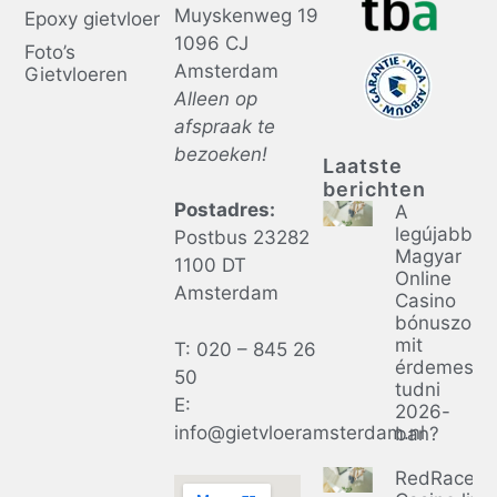
Muyskenweg 19
Epoxy gietvloer
1096 CJ
Foto’s
Amsterdam
Gietvloeren
Alleen op
afspraak te
bezoeken!
Laatste
berichten
Postadres:
A
legújabb
Postbus 23282
Magyar
1100 DT
Online
Amsterdam
Casino
bónuszok:
mit
T: 020 – 845 26
érdemes
50
tudni
E:
2026-
info@gietvloeramsterdam.nl
ban?
RedRacer