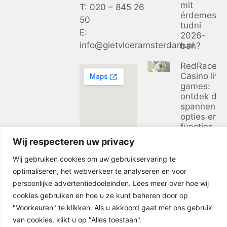
mit
T: 020 – 845 26
érdemes
50
tudni
E:
2026-
info@gietvloeramsterdam.nl
ban?
RedRacer
Casino live
games:
ontdek de
spannends
opties en
functies
Wij respecteren uw privacy
Ontdek de
voordelen 
Wij gebruiken cookies om uw gebruikservaring te
casino zon
optimaliseren, het webverkeer te analyseren en voor
bij
persoonlijke advertentiedoeleinden. Lees meer over hoe wij
businessclu
cookies gebruiken en hoe u ze kunt beheren door op
in 2026
"Voorkeuren" te klikken. Als u akkoord gaat met ons gebruik
van cookies, klikt u op "Alles toestaan".