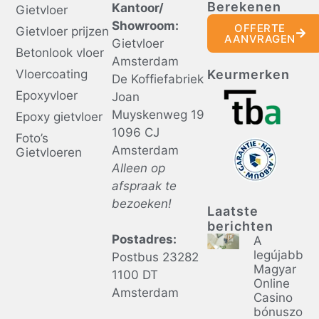
Berekenen
Kantoor/
Gietvloer
Showroom:
OFFERTE
Gietvloer prijzen
AANVRAGEN
Gietvloer
Betonlook vloer
Amsterdam
Vloercoating
Keurmerken
De Koffiefabriek
Epoxyvloer
Joan
Muyskenweg 19
Epoxy gietvloer
1096 CJ
Foto’s
Amsterdam
Gietvloeren
Alleen op
afspraak te
bezoeken!
Laatste
berichten
Postadres:
A
legújabb
Postbus 23282
Magyar
1100 DT
Online
Amsterdam
Casino
bónuszok: