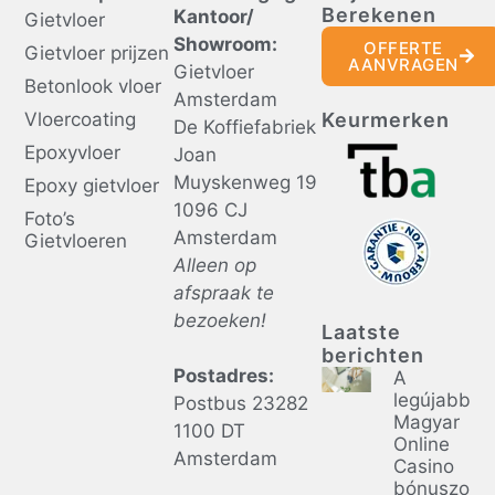
Berekenen
Kantoor/
Gietvloer
Showroom:
OFFERTE
Gietvloer prijzen
AANVRAGEN
Gietvloer
Betonlook vloer
Amsterdam
Vloercoating
Keurmerken
De Koffiefabriek
Epoxyvloer
Joan
Muyskenweg 19
Epoxy gietvloer
1096 CJ
Foto’s
Amsterdam
Gietvloeren
Alleen op
afspraak te
bezoeken!
Laatste
berichten
Postadres:
A
legújabb
Postbus 23282
Magyar
1100 DT
Online
Amsterdam
Casino
bónuszok: