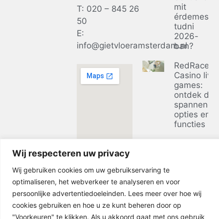
mit
T: 020 – 845 26
érdemes
50
tudni
E:
2026-
info@gietvloeramsterdam.nl
ban?
RedRacer
Casino live
games:
ontdek de
spannends
opties en
functies
Ontdek de
Wij respecteren uw privacy
voordelen 
casino zon
Wij gebruiken cookies om uw gebruikservaring te
bij
optimaliseren, het webverkeer te analyseren en voor
businessclu
in 2026
persoonlijke advertentiedoeleinden. Lees meer over hoe wij
cookies gebruiken en hoe u ze kunt beheren door op
"Voorkeuren" te klikken. Als u akkoord gaat met ons gebruik