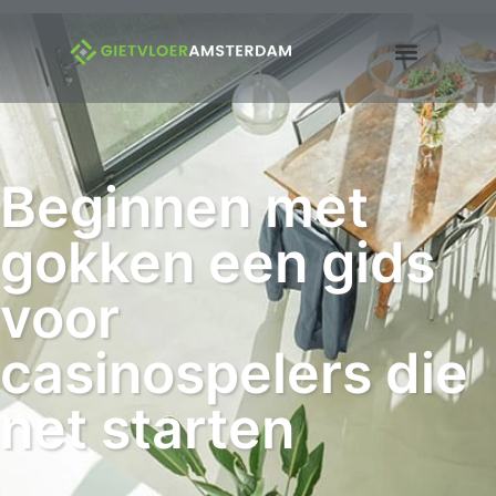
Beginnen met
gokken een gids
voor
casinospelers die
net starten