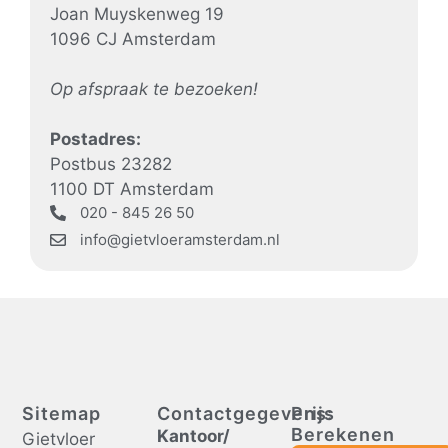
Joan Muyskenweg 19
1096 CJ Amsterdam
Op afspraak te bezoeken!
Postadres:
Postbus 23282
1100 DT Amsterdam
020 - 845 26 50
info@gietvloeramsterdam.nl
Sitemap
Contactgegevens:
Prijs
Berekenen
Kantoor/
Gietvloer