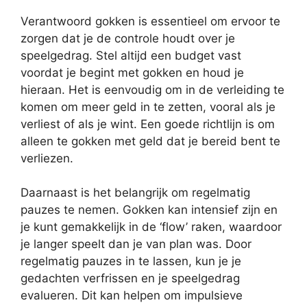
Verantwoord gokken is essentieel om ervoor te
zorgen dat je de controle houdt over je
speelgedrag. Stel altijd een budget vast
voordat je begint met gokken en houd je
hieraan. Het is eenvoudig om in de verleiding te
komen om meer geld in te zetten, vooral als je
verliest of als je wint. Een goede richtlijn is om
alleen te gokken met geld dat je bereid bent te
verliezen.
Daarnaast is het belangrijk om regelmatig
pauzes te nemen. Gokken kan intensief zijn en
je kunt gemakkelijk in de ‘flow’ raken, waardoor
je langer speelt dan je van plan was. Door
regelmatig pauzes in te lassen, kun je je
gedachten verfrissen en je speelgedrag
evalueren. Dit kan helpen om impulsieve