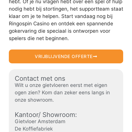
hebt. Of je nu vragen hebt over een spel of hulp
nodig hebt bij stortingen, het supportteam staat
klaar om je te helpen. Start vandaag nog bij
Ringospin Casino en ontdek een spannende
gokervaring die speciaal is ontworpen voor
spelers die net beginnen.
VRIJBLIJVENDE OFFERTE
Contact met ons
Wilt u onze gietvloeren eerst met eigen
ogen zien? Kom dan zeker eens langs in
onze showroom.
Kantoor/ Showroom:
Gietvloer Amsterdam
De Koffiefabriek