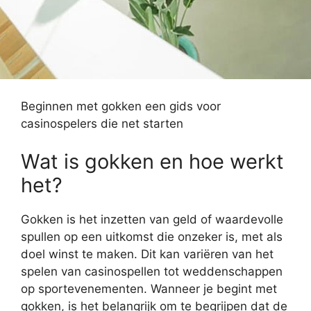
Beginnen met gokken een gids voor
casinospelers die net starten
Wat is gokken en hoe werkt
het?
Gokken is het inzetten van geld of waardevolle
spullen op een uitkomst die onzeker is, met als
doel winst te maken. Dit kan variëren van het
spelen van casinospellen tot weddenschappen
op sportevenementen. Wanneer je begint met
gokken, is het belangrijk om te begrijpen dat de