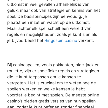
uitkomst in veel gevallen afhankelijk is van
geluk, maar ook van strategie en kennis van het
spel. De basisprincipes zijn eenvoudig: je
plaatst een inzet en wacht op de uitkomst.
Maar achter elk spel schuilt een wereld van
regels en mogelijkheden, zoals je kunt zien als
je bijvoorbeeld het
Ringospin casino
verkent.
Bij casinospellen, zoals gokkasten, blackjack en
roulette, zijn er specifieke regels en strategieën
die je kunt toepassen om je kansen te
vergroten. Het is cruciaal om te weten hoe de
spellen werken en welke kansen je hebt
voordat je begint met spelen. De meeste online
casino’s bieden gratis versies van hun spellen
aan, zodat je kunt oefenen zonder financieel