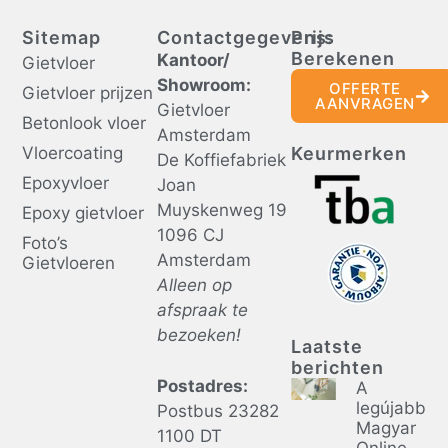
Sitemap
Contactgegevens:
Prijs
Berekenen
Kantoor/
Gietvloer
Showroom:
OFFERTE
Gietvloer prijzen
AANVRAGEN
Gietvloer
Betonlook vloer
Amsterdam
Vloercoating
Keurmerken
De Koffiefabriek
Epoxyvloer
Joan
Muyskenweg 19
Epoxy gietvloer
1096 CJ
Foto’s
Amsterdam
Gietvloeren
Alleen op
afspraak te
bezoeken!
Laatste
berichten
Postadres:
A
legújabb
Postbus 23282
Magyar
1100 DT
Online