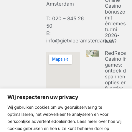
Amsterdam
Casino
bónuszok:
mit
T: 020 – 845 26
érdemes
50
tudni
E:
2026-
info@gietvloeramsterdam.nl
ban?
RedRacer
Casino live
games:
ontdek de
spannends
opties en
functies
Wij respecteren uw privacy
Ontdek de
voordelen 
Wij gebruiken cookies om uw gebruikservaring te
casino zon
optimaliseren, het webverkeer te analyseren en voor
bij
persoonlijke advertentiedoeleinden. Lees meer over hoe wij
businessclu
cookies gebruiken en hoe u ze kunt beheren door op
in 2026