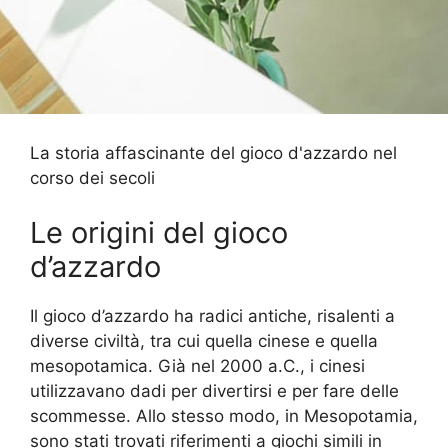
La storia affascinante del gioco d'azzardo nel
corso dei secoli
Le origini del gioco
d’azzardo
Il gioco d’azzardo ha radici antiche, risalenti a
diverse civiltà, tra cui quella cinese e quella
mesopotamica. Già nel 2000 a.C., i cinesi
utilizzavano dadi per divertirsi e per fare delle
scommesse. Allo stesso modo, in Mesopotamia,
sono stati trovati riferimenti a giochi simili in