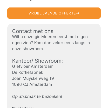
VRIJBLIJVENDE OFFERTE
Contact met ons
Wilt u onze gietvloeren eerst met eigen
ogen zien? Kom dan zeker eens langs in
onze showroom.
Kantoor/ Showroom:
Gietvloer Amsterdam
De Koffiefabriek
Joan Muyskenweg 19
1096 CJ Amsterdam
Op afspraak te bezoeken!