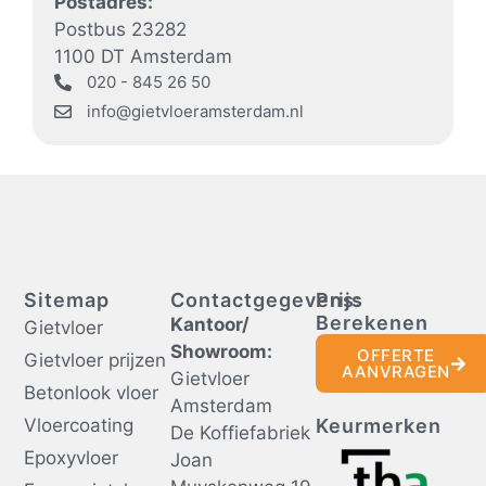
Postadres:
Postbus 23282
1100 DT Amsterdam
020 - 845 26 50
info@gietvloeramsterdam.nl
Sitemap
Contactgegevens:
Prijs
Berekenen
Kantoor/
Gietvloer
Showroom:
OFFERTE
Gietvloer prijzen
AANVRAGEN
Gietvloer
Betonlook vloer
Amsterdam
Vloercoating
Keurmerken
De Koffiefabriek
Epoxyvloer
Joan