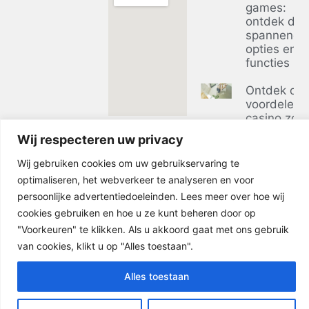
games:
ontdek de
spannends
opties en
functies
Ontdek de
voordelen 
casino zon
bij
Wij respecteren uw privacy
businessclu
in 2026
Wij gebruiken cookies om uw gebruikservaring te
optimaliseren, het webverkeer te analyseren en voor
persoonlijke advertentiedoeleinden. Lees meer over hoe wij
cookies gebruiken en hoe u ze kunt beheren door op
"Voorkeuren" te klikken. Als u akkoord gaat met ons gebruik
van cookies, klikt u op "Alles toestaan".
© 2026 -
Gietvloer Amsterdam
|
Sitemap
Alles toestaan