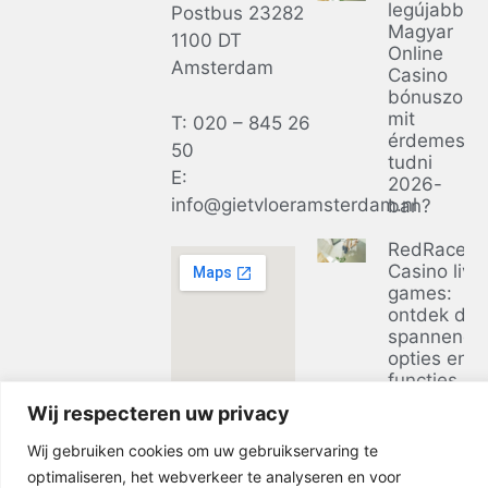
legújabb
Postbus 23282
Magyar
1100 DT
Online
Amsterdam
Casino
bónuszok:
mit
T: 020 – 845 26
érdemes
50
tudni
E:
2026-
info@gietvloeramsterdam.nl
ban?
RedRacer
Casino live
games:
ontdek de
spannends
opties en
functies
Wij respecteren uw privacy
Ontdek de
voordelen 
Wij gebruiken cookies om uw gebruikservaring te
casino zon
optimaliseren, het webverkeer te analyseren en voor