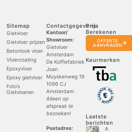
Sitemap
Contactgegevens:
Prijs
Berekenen
Kantoor/
Gietvloer
Showroom:
OFFERTE
Gietvloer prijzen
AANVRAGEN
Gietvloer
Betonlook vloer
Amsterdam
Vloercoating
Keurmerken
De Koffiefabriek
Epoxyvloer
Joan
Muyskenweg 19
Epoxy gietvloer
1096 CJ
Foto’s
Amsterdam
Gietvloeren
Alleen op
afspraak te
bezoeken!
Laatste
berichten
Postadres:
A