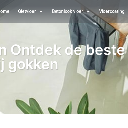
Home
Gietvloer
Betonlook vloer
Vloercoating
ën Ontdek de best
ij gokken