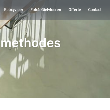
Epoxyvloer
Foto’s Gietvloeren
Offerte
Contact
e methodes