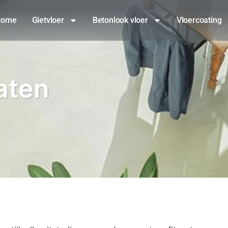
Home
Gietvloer
Betonlook vloer
Vloercoating
aten