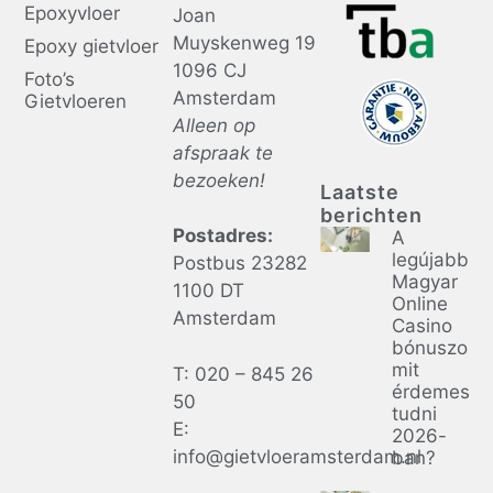
Epoxyvloer
Joan
Muyskenweg 19
Epoxy gietvloer
1096 CJ
Foto’s
Amsterdam
Gietvloeren
Alleen op
afspraak te
bezoeken!
Laatste
berichten
Postadres:
A
legújabb
Postbus 23282
Magyar
1100 DT
Online
Amsterdam
Casino
bónuszok:
mit
T: 020 – 845 26
érdemes
50
tudni
E:
2026-
info@gietvloeramsterdam.nl
ban?