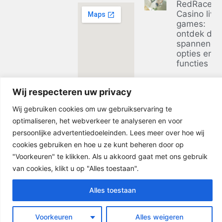
RedRacer
Casino live
games:
ontdek de
spannends
opties en
functies
Ontdek de
Wij respecteren uw privacy
voordelen 
casino zon
Wij gebruiken cookies om uw gebruikservaring te
bij
optimaliseren, het webverkeer te analyseren en voor
businessclu
in 2026
persoonlijke advertentiedoeleinden. Lees meer over hoe wij
cookies gebruiken en hoe u ze kunt beheren door op
"Voorkeuren" te klikken. Als u akkoord gaat met ons gebruik
van cookies, klikt u op "Alles toestaan".
Alles toestaan
© 2026 -
Gietvloer Amsterdam
|
Sitemap
Voorkeuren
Alles weigeren