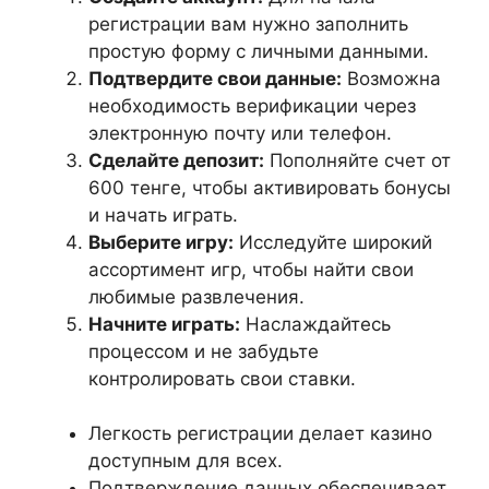
регистрации вам нужно заполнить
простую форму с личными данными.
Подтвердите свои данные:
Возможна
необходимость верификации через
электронную почту или телефон.
Сделайте депозит:
Пополняйте счет от
600 тенге, чтобы активировать бонусы
и начать играть.
Выберите игру:
Исследуйте широкий
ассортимент игр, чтобы найти свои
любимые развлечения.
Начните играть:
Наслаждайтесь
процессом и не забудьте
контролировать свои ставки.
Легкость регистрации делает казино
доступным для всех.
Подтверждение данных обеспечивает