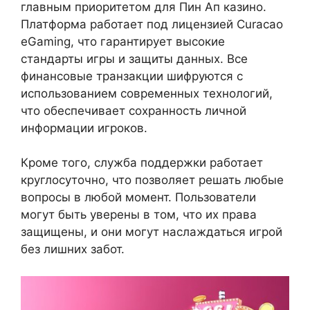
главным приоритетом для Пин Ап казино.
Платформа работает под лицензией Curacao
eGaming, что гарантирует высокие
стандарты игры и защиты данных. Все
финансовые транзакции шифруются с
использованием современных технологий,
что обеспечивает сохранность личной
информации игроков.
Кроме того, служба поддержки работает
круглосуточно, что позволяет решать любые
вопросы в любой момент. Пользователи
могут быть уверены в том, что их права
защищены, и они могут наслаждаться игрой
без лишних забот.