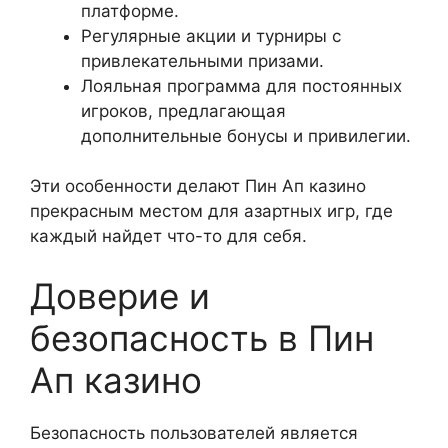
платформе.
Регулярные акции и турниры с
привлекательными призами.
Лояльная программа для постоянных
игроков, предлагающая
дополнительные бонусы и привилегии.
Эти особенности делают Пин Ап казино
прекрасным местом для азартных игр, где
каждый найдет что-то для себя.
Доверие и
безопасность в Пин
Ап казино
Безопасность пользователей является