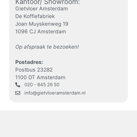
Kantoor/ Showroom:
Gietvloer Amsterdam
De Koffiefabriek
Joan Muyskenweg 19
1096 CJ Amsterdam
Op afspraak te bezoeken!
Postadres:
Postbus 23282
1100 DT Amsterdam
020 - 845 26 50
info@gietvloeramsterdam.nl