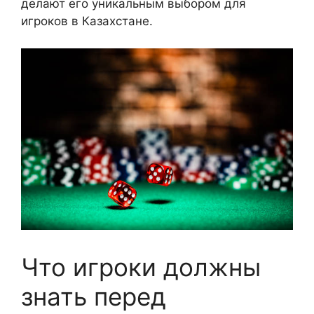
делают его уникальным выбором для
игроков в Казахстане.
Что игроки должны
знать перед