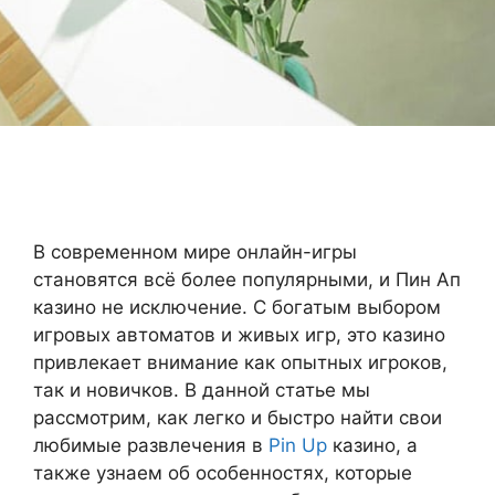
В современном мире онлайн-игры
становятся всё более популярными, и Пин Ап
казино не исключение. С богатым выбором
игровых автоматов и живых игр, это казино
привлекает внимание как опытных игроков,
так и новичков. В данной статье мы
рассмотрим, как легко и быстро найти свои
любимые развлечения в
Pin Up
казино, а
также узнаем об особенностях, которые