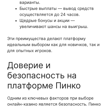
варианты.
Быстрые выплаты — вывод средств
осуществляется до 24 часов.
Щедрые бонусы и акции —
увеличивают шансы на выигрыш.
Эти преимущества делают платформу
идеальным выбором как для новичков, так и
для опытных игроков.
Доверие и
безопасность на
платформе Пинко
Одним из ключевых факторов при выборе
онлайн-казино является безопасность. Пинко