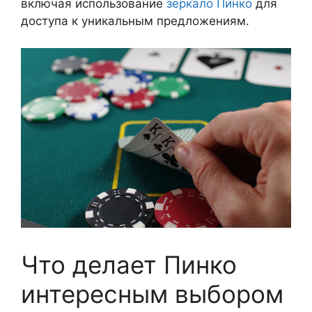
включая использование
зеркало Пинко
для
доступа к уникальным предложениям.
Что делает Пинко
интересным выбором