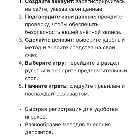
Создайте аккаунт:
зарегистрируйтесь
на сайте, указав свои данные.
Подтвердите свои данные:
пройдите
проверку, чтобы обеспечить
безопасность вашей учётной записи.
Сделайте депозит:
выберите удобный
метод и внесите средства на свой
счёт.
Выберите игру:
перейдите в раздел
рулетки и выберите предпочтительный
стол.
Начните играть:
следуйте правилам и
наслаждайтесь азартом.
Быстрая регистрация для удобства
игроков.
Разнообразие методов внесения
депозитов.