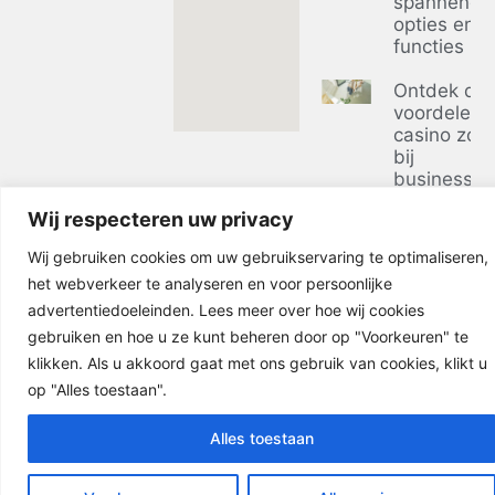
spannends
opties en
functies
Ontdek de
voordelen 
casino zon
bij
businessclu
in 2026
Wij respecteren uw privacy
Wij gebruiken cookies om uw gebruikservaring te optimaliseren,
het webverkeer te analyseren en voor persoonlijke
advertentiedoeleinden. Lees meer over hoe wij cookies
gebruiken en hoe u ze kunt beheren door op "Voorkeuren" te
© 2026 -
Gietvloer Amsterdam
|
Sitemap
klikken. Als u akkoord gaat met ons gebruik van cookies, klikt u
op "Alles toestaan".
Alles toestaan