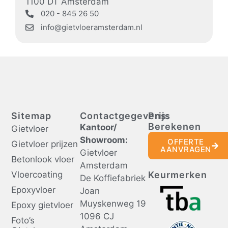
1100 DT Amsterdam
020 - 845 26 50
info@gietvloeramsterdam.nl
Sitemap
Contactgegevens:
Prijs
Berekenen
Kantoor/
Gietvloer
Showroom:
OFFERTE
Gietvloer prijzen
AANVRAGEN
Gietvloer
Betonlook vloer
Amsterdam
Vloercoating
Keurmerken
De Koffiefabriek
Epoxyvloer
Joan
Muyskenweg 19
Epoxy gietvloer
1096 CJ
Foto’s