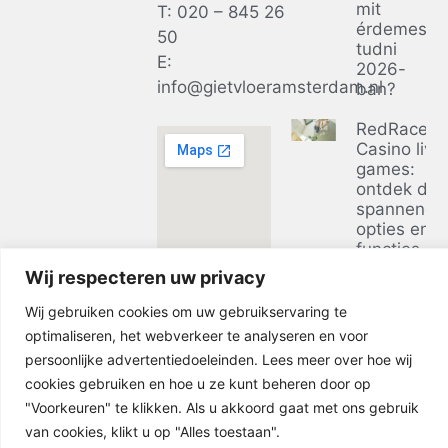
mit
T: 020 – 845 26
érdemes
50
tudni
E:
2026-
info@gietvloeramsterdam.nl
ban?
RedRacer
Casino live
games:
ontdek de
spannends
opties en
functies
Wij respecteren uw privacy
Ontdek de
voordelen 
Wij gebruiken cookies om uw gebruikservaring te
casino zon
optimaliseren, het webverkeer te analyseren en voor
bij
persoonlijke advertentiedoeleinden. Lees meer over hoe wij
businessclu
cookies gebruiken en hoe u ze kunt beheren door op
in 2026
"Voorkeuren" te klikken. Als u akkoord gaat met ons gebruik
van cookies, klikt u op "Alles toestaan".