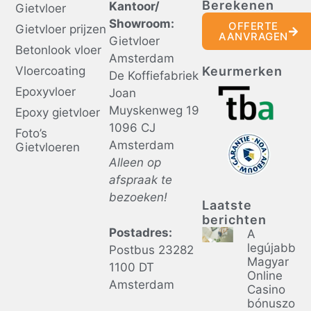
Berekenen
Kantoor/
Gietvloer
Showroom:
OFFERTE
Gietvloer prijzen
AANVRAGEN
Gietvloer
Betonlook vloer
Amsterdam
Vloercoating
Keurmerken
De Koffiefabriek
Epoxyvloer
Joan
Muyskenweg 19
Epoxy gietvloer
1096 CJ
Foto’s
Amsterdam
Gietvloeren
Alleen op
afspraak te
bezoeken!
Laatste
berichten
Postadres:
A
legújabb
Postbus 23282
Magyar
1100 DT
Online
Amsterdam
Casino
bónuszok: