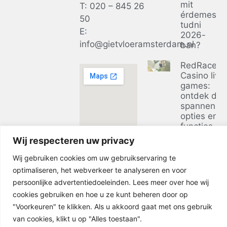
mit
T: 020 – 845 26
érdemes
50
tudni
E:
2026-
info@gietvloeramsterdam.nl
ban?
RedRacer
Casino live
games:
ontdek de
spannends
opties en
functies
Wij respecteren uw privacy
Ontdek de
voordelen 
Wij gebruiken cookies om uw gebruikservaring te
casino zon
optimaliseren, het webverkeer te analyseren en voor
bij
persoonlijke advertentiedoeleinden. Lees meer over hoe wij
businessclu
cookies gebruiken en hoe u ze kunt beheren door op
in 2026
"Voorkeuren" te klikken. Als u akkoord gaat met ons gebruik
van cookies, klikt u op "Alles toestaan".