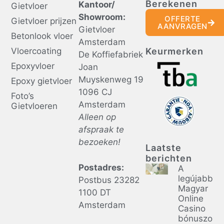
Berekenen
Kantoor/
Gietvloer
Showroom:
OFFERTE
Gietvloer prijzen
AANVRAGEN
Gietvloer
Betonlook vloer
Amsterdam
Vloercoating
Keurmerken
De Koffiefabriek
Epoxyvloer
Joan
Muyskenweg 19
Epoxy gietvloer
1096 CJ
Foto’s
Amsterdam
Gietvloeren
Alleen op
afspraak te
bezoeken!
Laatste
berichten
Postadres:
A
legújabb
Postbus 23282
Magyar
1100 DT
Online
Amsterdam
Casino
bónuszok: